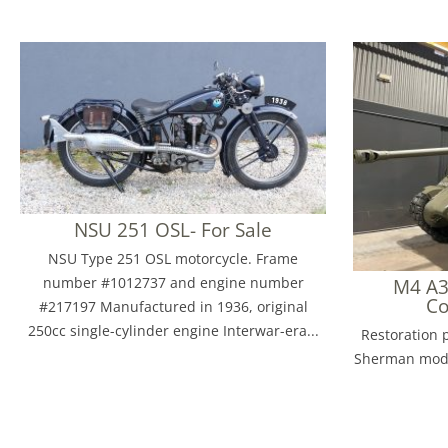
NSU 251 OSL- For Sale
NSU Type 251 OSL motorcycle. Frame
number #1012737 and engine number
M4 A3
Co
#217197 Manufactured in 1936, original
250cc single-cylinder engine Interwar-era...
Restoration 
Sherman model