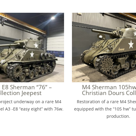
 E8 Sherman “76” –
M4 Sherman 105hw 
llection Jeepest
Christian Dours Col
project underway on a rare M4
Restoration of a rare M4 Sh
 A3 -E8 “easy eight” with 76w.
equipped with the “105 hw” tu
production.