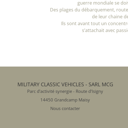
guerre mondiale se doiv
Des plages du débarquement, routes 
de leur chaine d
Ils sont avant tout un concentr
s’attachait avec pass
MILITARY CLASSIC VEHICLES - SARL MCG
Parc d'activité synergie - Route d'Isigny
14450 Grandcamp Maisy
Nous contacter