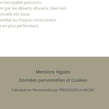
eur incroyable parcours.
par les déserts africains, bien loin
tuelle est issue.
t mondial ou chaque constructeur
us en plus performant.
Mentions légales
Données personnelles et Cookies
Fabriqué en Normandie par
PROXiiGEN
et
KACAO