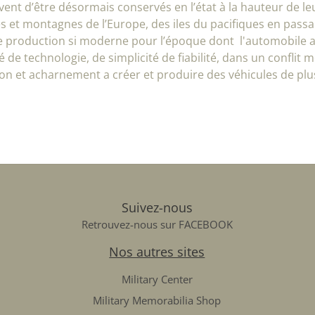
ent d’être désormais conservés en l’état à la hauteur de l
et montagnes de l’Europe, des iles du pacifiques en passant 
e production si moderne pour l’époque dont l'automobile ac
é de technologie, de simplicité de fiabilité, dans un confli
ion et acharnement a créer et produire des véhicules de pl
Suivez-nous
Retrouvez-nous sur FACEBOOK
Nos autres sites
Military Center
Military Memorabilia Shop