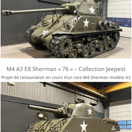
M4 A3 E8 Sherman « 76 » – Collection Jeepest
Projet de restauration en cours d’un rare M4 Sherman modèle A3
-E8 « easy eight »en 76w…