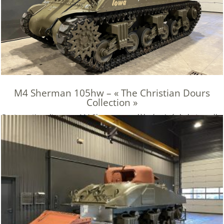
M4 Sherman 105hw – « The Christian Dours
Collection »
Restauration d’un rare M4 Sherman modèle équipé de la tourelle
de « 105 hw », production Chrysler.