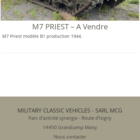
M7 PRIEST – A Vendre
M7 Priest modèle B1 production 1944.
MILITARY CLASSIC VEHICLES - SARL MCG
Parc d'activité synergie - Route d'Isigny
14450 Grandcamp Maisy
Nous contacter