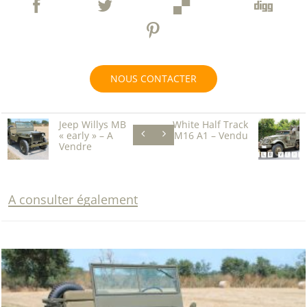
NOUS CONTACTER
Jeep Willys MB
White Half Track
« early » – A
M16 A1 – Vendu
Vendre
A consulter également