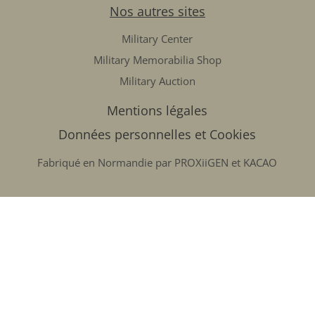
Nos autres sites
Military Center
Military Memorabilia Shop
Military Auction
Mentions légales
Données personnelles et Cookies
Fabriqué en Normandie par
PROXiiGEN
et
KACAO